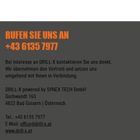
RUFEN SIE UNS AN
+43 6135 7977
Bei Interesse an DRILL‑X kontaktieren Sie uns direkt.
Wir übernehmen den Vertrieb und setzen uns
umgehend mit Ihnen in Verbindung.
DRILL-X powered by
SYNEX TECH GmbH
Gschwandt 163
4822 Bad Goisern | Österreich
Tel.: +43 6135 7977
E-Mail:
office@drill-x.at
www.drill-x.at